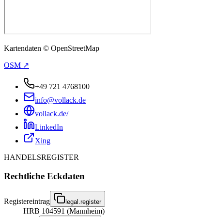
Kartendaten © OpenStreetMap
OSM ↗
+49 721 4768100
info@vollack.de
vollack.de/
LinkedIn
Xing
HANDELSREGISTER
Rechtliche Eckdaten
Registereintrag
legal.register
HRB 104591 (Mannheim)