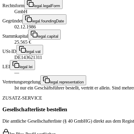
Rechtsform
legal.legalForm
GmbH
Gegründet
legal.foundingDate
02.12.1986
Stammkapital
legal.capital
25.565 €
USt-ID
legal.vat
DE143621311
LEI
legal.lei
—
Vertretungsregelung
legal.representation
Ist nur ein Geschäftsführer bestellt, vertritt er allein. Sind me
ZUSATZ-SERVICE
Gesellschafterliste bestellen
Die amtliche Gesellschafterliste (§ 40 GmbHG) direkt aus dem Regist