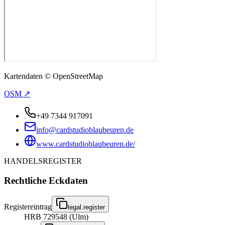
Kartendaten © OpenStreetMap
OSM ↗
+49 7344 917091
info@cardstudioblaubeuren.de
www.cardstudioblaubeuren.de/
HANDELSREGISTER
Rechtliche Eckdaten
Registereintrag
legal.register
HRB 729548 (Ulm)