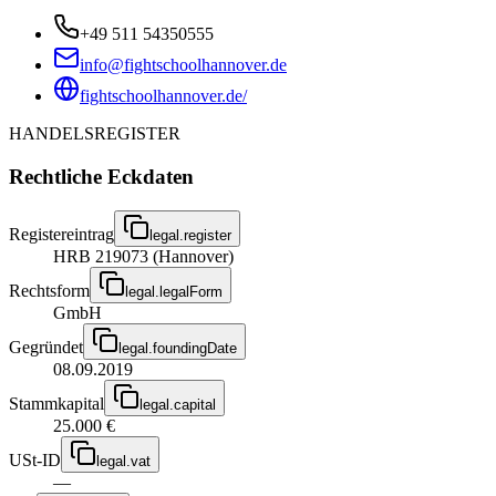
+49 511 54350555
info@fightschoolhannover.de
fightschoolhannover.de/
HANDELSREGISTER
Rechtliche Eckdaten
Registereintrag
legal.register
HRB 219073 (Hannover)
Rechtsform
legal.legalForm
GmbH
Gegründet
legal.foundingDate
08.09.2019
Stammkapital
legal.capital
25.000 €
USt-ID
legal.vat
—