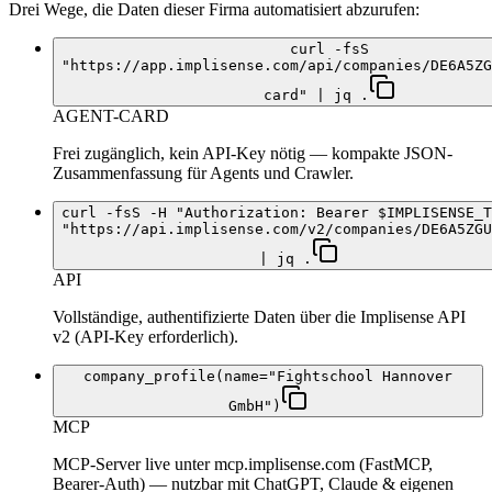
Drei Wege, die Daten dieser Firma automatisiert abzurufen:
curl -fsS
"https://app.implisense.com/api/companies/DE6A5ZG
card" | jq .
AGENT-CARD
Frei zugänglich, kein API-Key nötig — kompakte JSON-
Zusammenfassung für Agents und Crawler.
curl -fsS -H "Authorization: Bearer $IMPLISENSE_T
"https://api.implisense.com/v2/companies/DE6A5ZGU
| jq .
API
Vollständige, authentifizierte Daten über die Implisense API
v2 (API-Key erforderlich).
company_profile(name="Fightschool Hannover
GmbH")
MCP
MCP-Server live unter mcp.implisense.com (FastMCP,
Bearer-Auth) — nutzbar mit ChatGPT, Claude & eigenen