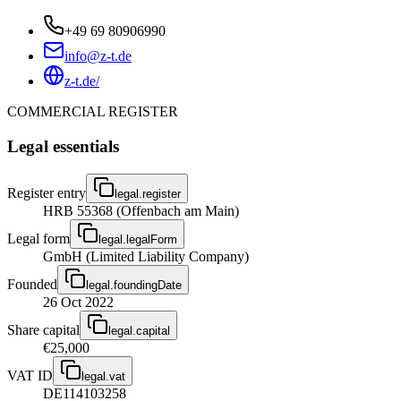
+49 69 80906990
info@z-t.de
z-t.de/
COMMERCIAL REGISTER
Legal essentials
Register entry
legal.register
HRB 55368 (Offenbach am Main)
Legal form
legal.legalForm
GmbH (Limited Liability Company)
Founded
legal.foundingDate
26 Oct 2022
Share capital
legal.capital
€25,000
VAT ID
legal.vat
DE114103258