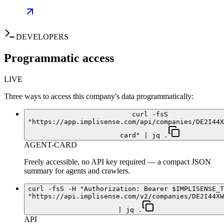
DEVELOPERS
Programmatic access
LIVE
Three ways to access this company's data programmatically:
curl -fsS
"https://app.implisense.com/api/companies/DE2I44X
card" | jq .
AGENT-CARD
Freely accessible, no API key required — a compact JSON
summary for agents and crawlers.
curl -fsS -H "Authorization: Bearer $IMPLISENSE_T
"https://api.implisense.com/v2/companies/DE2I44XW
| jq .
API