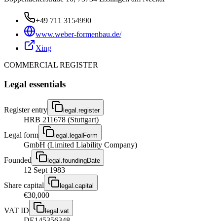
+49 711 3154990
www.weber-formenbau.de/
Xing
COMMERCIAL REGISTER
Legal essentials
Register entry
legal.register
HRB 211678 (Stuttgart)
Legal form
legal.legalForm
GmbH (Limited Liability Company)
Founded
legal.foundingDate
12 Sept 1983
Share capital
legal.capital
€30,000
VAT ID
legal.vat
DE145356348