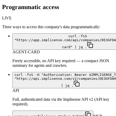
Programmatic access
LIVE
Three ways to access this company's data programmatically:
curl -fsS
"https://app.implisense.com/api/companies/DE3GFDA
card" | jq .
AGENT-CARD
Freely accessible, no API key required — a compact JSON
summary for agents and crawlers.
curl -fsS -H "Authorization: Bearer $IMPLISENSE_T
"https://api.implisense.com/v2/companies/DE3GFDAH
| jq .
API
Full, authenticated data via the Implisense API v2 (API key
required).