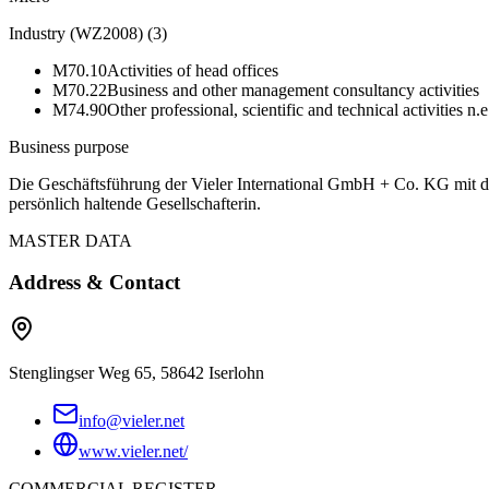
Industry (WZ2008)
(
3
)
M70.10
Activities of head offices
M70.22
Business and other management consultancy activities
M74.90
Other professional, scientific and technical activities n.e
Business purpose
Die Geschäftsführung der Vieler International GmbH + Co. KG mit dem 
persönlich haltende Gesellschafterin.
MASTER DATA
Address & Contact
Stenglingser Weg 65, 58642 Iserlohn
info@vieler.net
www.vieler.net/
COMMERCIAL REGISTER