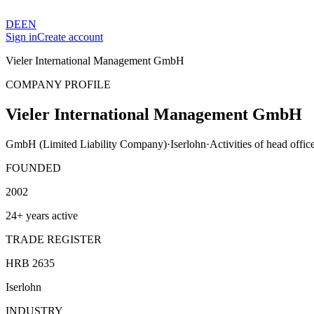
DE
EN
Sign in
Create account
Vieler International Management GmbH
COMPANY PROFILE
Vieler International Management GmbH
GmbH (Limited Liability Company)
·
Iserlohn
·
Activities of head offic
FOUNDED
2002
24+ years active
TRADE REGISTER
HRB 2635
Iserlohn
INDUSTRY