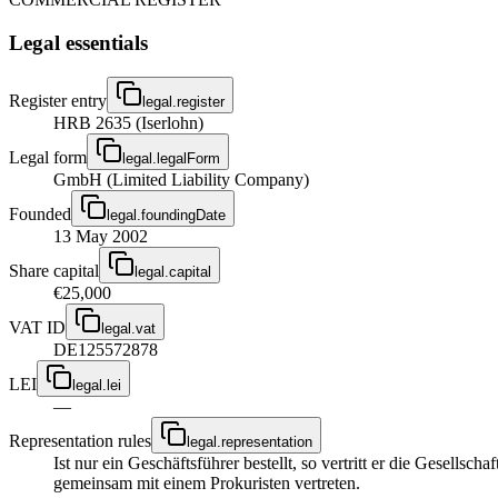
Legal essentials
Register entry
legal.register
HRB 2635 (Iserlohn)
Legal form
legal.legalForm
GmbH (Limited Liability Company)
Founded
legal.foundingDate
13 May 2002
Share capital
legal.capital
€25,000
VAT ID
legal.vat
DE125572878
LEI
legal.lei
—
Representation rules
legal.representation
Ist nur ein Geschäftsführer bestellt, so vertritt er die Gesellsc
gemeinsam mit einem Prokuristen vertreten.