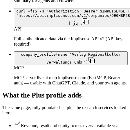
summary for agents and crawlers.
curl -fsS -H "Authorization: Bearer $IMPLISENSE_T
"https://api.implisense.com/v2/companies/DE0H8R2B
| jq .
API
Full, authenticated data via the Implisense API v2 (API key
required).
company_profile(name="Verlag Regionalkultur
Verwaltungs GmbH")
MCP
MCP server live at mcp.implisense.com (FastMCP, Bearer
auth) — usable with ChatGPT, Claude, and your own agents.
What the Plus profile adds
The same page, fully populated — plus the research services locked
here.
Revenue, result and equity across every available year