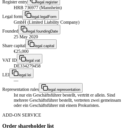
Register entry
legal.register
HRB 736977 (Mannheim)
Legal form
legal.legalForm
GmbH (Limited Liability Company)
Founded
legal.foundingDate
25 May 2020
Share capital
legal.capital
€25,000
VAT ID
legal.vat
DE334279458
LEI
legal.lei
—
Representation rules
legal.representation
Ist nur ein Geschäftsführer bestellt, vertritt er allein. Sind
mehrere Geschäftsführer bestellt, vertreten zwei gemeinsam
oder ein Geschäftsführer mit einem Prokuristen.
ADD-ON SERVICE
Order shareholder list