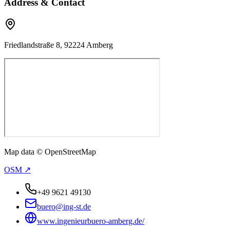
Address & Contact
Friedlandstraße 8, 92224 Amberg
Map data © OpenStreetMap
OSM ↗
+49 9621 49130
buero@ing-st.de
www.ingenieurbuero-amberg.de/