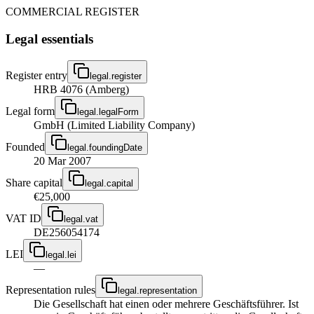
COMMERCIAL REGISTER
Legal essentials
Register entry
legal.register
HRB 4076 (Amberg)
Legal form
legal.legalForm
GmbH (Limited Liability Company)
Founded
legal.foundingDate
20 Mar 2007
Share capital
legal.capital
€25,000
VAT ID
legal.vat
DE256054174
LEI
legal.lei
—
Representation rules
legal.representation
Die Gesellschaft hat einen oder mehrere Geschäftsführer. Ist