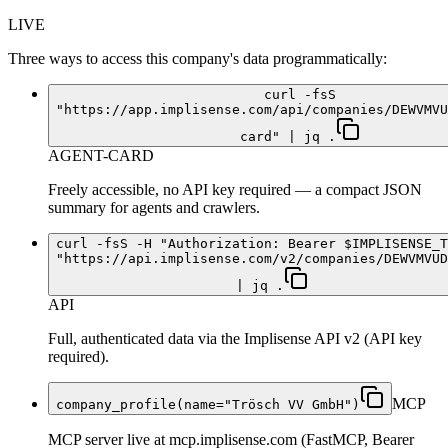
LIVE
Three ways to access this company's data programmatically:
curl -fsS
"https://app.implisense.com/api/companies/DEWVMVU
card" | jq .
AGENT-CARD
Freely accessible, no API key required — a compact JSON
summary for agents and crawlers.
curl -fsS -H "Authorization: Bearer $IMPLISENSE_T
"https://api.implisense.com/v2/companies/DEWVMVUD
| jq .
API
Full, authenticated data via the Implisense API v2 (API key
required).
MCP
company_profile(name="Trösch VV GmbH")
MCP server live at mcp.implisense.com (FastMCP, Bearer