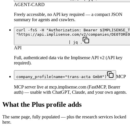
AGENT-CARD
Freely accessible, no API key required — a compact JSON
summary for agents and crawlers.
curl -fsS -H "Authorization: Bearer $IMPLISENSE_T
"https://api.implisense.com/v2/companies/DE0TORE0
| jq .
API
Full, authenticated data via the Implisense API v2 (API key
required).
MCP
company_profile(name="trans-acta GmbH")
MCP server live at mcp.implisense.com (FastMCP, Bearer
auth) — usable with ChatGPT, Claude, and your own agents.
What the Plus profile adds
The same page, fully populated — plus the research services locked
here.