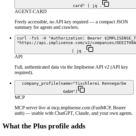
card" | jq .
AGENT-CARD
Freely accessible, no API key required — a compact JSON
summary for agents and crawlers.
curl -fsS -H "Authorization: Bearer $IMPLISENSE_T
"https://api.implisense.com/v2/companies/DEEITH9A
| jq .
API
Full, authenticated data via the Implisense API v2 (API key
required).
company_profile(name="Tischlerei Rennegarbe
GmbH")
MCP
MCP server live at mcp.implisense.com (FastMCP, Bearer
auth) — usable with ChatGPT, Claude, and your own agents.
What the Plus profile adds