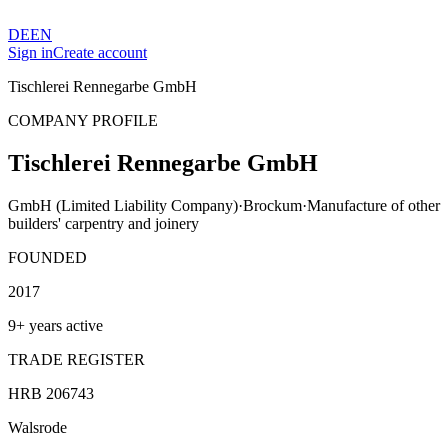
DE
EN
Sign in
Create account
Tischlerei Rennegarbe GmbH
COMPANY PROFILE
Tischlerei Rennegarbe GmbH
GmbH (Limited Liability Company)
·
Brockum
·
Manufacture of other
builders' carpentry and joinery
FOUNDED
2017
9+ years active
TRADE REGISTER
HRB 206743
Walsrode