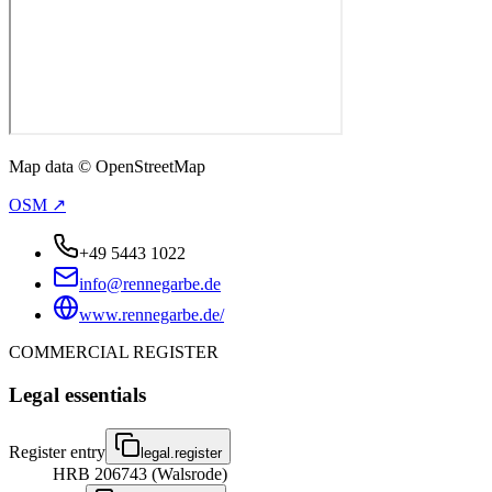
Map data © OpenStreetMap
OSM ↗
+49 5443 1022
info@rennegarbe.de
www.rennegarbe.de/
COMMERCIAL REGISTER
Legal essentials
Register entry
legal.register
HRB 206743 (Walsrode)