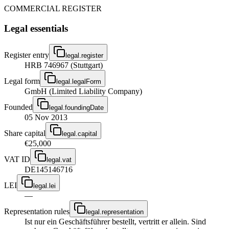
COMMERCIAL REGISTER
Legal essentials
Register entry
legal.register
HRB 746967 (Stuttgart)
Legal form
legal.legalForm
GmbH (Limited Liability Company)
Founded
legal.foundingDate
05 Nov 2013
Share capital
legal.capital
€25,000
VAT ID
legal.vat
DE145146716
LEI
legal.lei
—
Representation rules
legal.representation
Ist nur ein Geschäftsführer bestellt, vertritt er allein. Sind