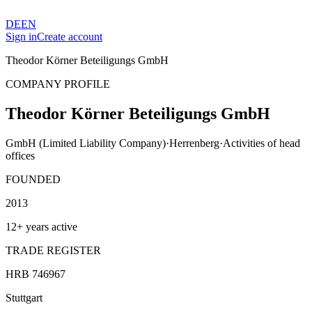
DE
EN
Sign in
Create account
Theodor Körner Beteiligungs GmbH
COMPANY PROFILE
Theodor Körner Beteiligungs GmbH
GmbH (Limited Liability Company)
·
Herrenberg
·
Activities of head
offices
FOUNDED
2013
12+ years active
TRADE REGISTER
HRB 746967
Stuttgart