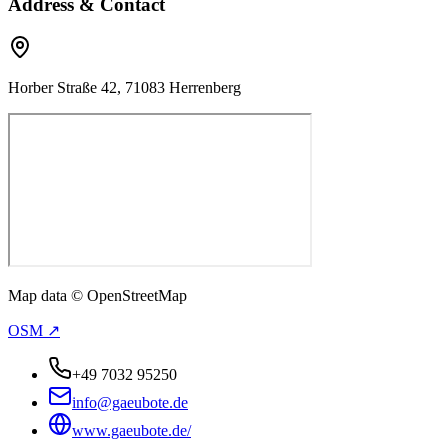
Address & Contact
Horber Straße 42, 71083 Herrenberg
Map data © OpenStreetMap
OSM ↗
+49 7032 95250
info@gaeubote.de
www.gaeubote.de/