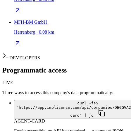
MFH-BM GmbH
Herrenberg · 0.08 km
DEVELOPERS
Programmatic access
LIVE
Three ways to access this company's data programmatically:
curl -fsS
"https://app.implisense.com/api/companies/DEGGVA2
card" | jq .
AGENT-CARD
Freely accessible, no API key required — a compact JSON