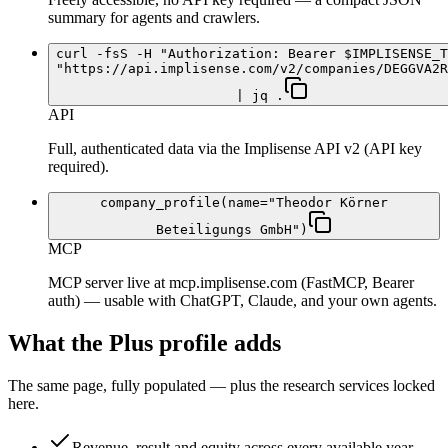
summary for agents and crawlers.
curl -fsS -H "Authorization: Bearer $IMPLISENSE_T
"https://api.implisense.com/v2/companies/DEGGVA2R
| jq .
API
Full, authenticated data via the Implisense API v2 (API key
required).
company_profile(name="Theodor Körner
Beteiligungs GmbH")
MCP
MCP server live at mcp.implisense.com (FastMCP, Bearer
auth) — usable with ChatGPT, Claude, and your own agents.
What the Plus profile adds
The same page, fully populated — plus the research services locked
here.
Revenue, result and equity across every available year