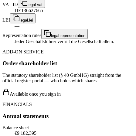
VAT ID
legal.vat
DE136627665
LEI
legal.lei
—
Representation rules
legal.representation
Jeder Geschäftsführer vertritt die Gesellschaft allein.
ADD-ON SERVICE
Order shareholder list
The statutory shareholder list (§ 40 GmbHG) straight from the
official register portal — who holds which shares.
Available once you sign in
FINANCIALS
Annual statements
Balance sheet
€9,182,395