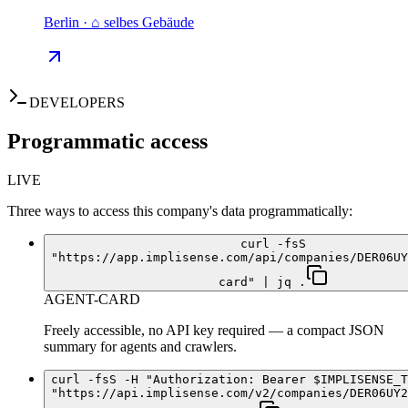
Berlin · ⌂ selbes Gebäude
DEVELOPERS
Programmatic access
LIVE
Three ways to access this company's data programmatically:
curl -fsS
"https://app.implisense.com/api/companies/DER06UY
card" | jq .
AGENT-CARD
Freely accessible, no API key required — a compact JSON
summary for agents and crawlers.
curl -fsS -H "Authorization: Bearer $IMPLISENSE_T
"https://api.implisense.com/v2/companies/DER06UY2