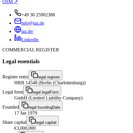
OSM ↗
+49 30 25902388
info@taz.de
taz.de/
LinkedIn
COMMERCIAL REGISTER
Legal essentials
Register entry
legal.register
HRB 14548 (Berlin (Charlottenburg))
Legal form
legal.legalForm
GmbH (Limited Liability Company)
Founded
legal.foundingDate
17 Jan 1979
Share capital
legal.capital
€3,000,000