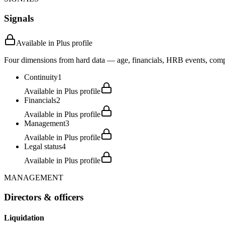
Signals
Available in Plus profile
Four dimensions from hard data — age, financials, HRB events, compli
Continuity
1
Available in Plus profile
Financials
2
Available in Plus profile
Management
3
Available in Plus profile
Legal status
4
Available in Plus profile
MANAGEMENT
Directors & officers
Liquidation