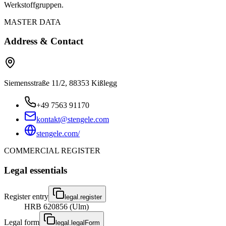
Werkstoffgruppen.
MASTER DATA
Address & Contact
Siemensstraße 11/2, 88353 Kißlegg
+49 7563 91170
kontakt@stengele.com
stengele.com/
COMMERCIAL REGISTER
Legal essentials
Register entry
legal.register
HRB 620856 (Ulm)
Legal form
legal.legalForm