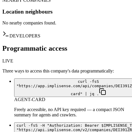
NEARBY COMPANIES
Location neighbours
No nearby companies found.
DEVELOPERS
Programmatic access
LIVE
Three ways to access this company's data programmatically:
curl -fsS
"https://app.implisense.com/api/companies/DEI391Z
card" | jq .
AGENT-CARD
Freely accessible, no API key required — a compact JSON
summary for agents and crawlers.
curl -fsS -H "Authorization: Bearer $IMPLISENSE_T
"https://api.implisense.com/v2/companies/DEI391ZR