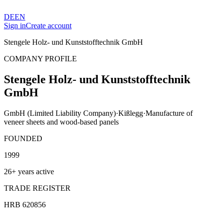
DE
EN
Sign in
Create account
Stengele Holz- und Kunststofftechnik GmbH
COMPANY PROFILE
Stengele Holz- und Kunststofftechnik
GmbH
GmbH (Limited Liability Company)
·
Kißlegg
·
Manufacture of
veneer sheets and wood-based panels
FOUNDED
1999
26+ years active
TRADE REGISTER
HRB 620856