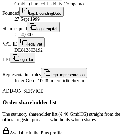
GmbH (Limited Liability Company)
Founded
legal.foundingDate
27 Sept 1999
Share capital
legal.capital
€150,000
VAT ID
legal.vat
DE812803192
LEI
legal.lei
—
Representation rules
legal.representation
Jeder Geschäftsführer vertritt einzeln.
ADD-ON SERVICE
Order shareholder list
The statutory shareholder list (§ 40 GmbHG) straight from the
official register portal — who holds which shares.
Available in the Plus profile