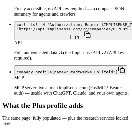
Freely accessible, no API key required — a compact JSON
summary for agents and crawlers.
curl -fsS -H "Authorization: Bearer $IMPLISENSE_T
"https://api.implisense.com/v2/companies/DE7HBYF1
| jq .
API
Full, authenticated data via the Implisense API v2 (API key
required).
company_profile(name="Stadtwerke Hollfeld")
MCP
MCP server live at mcp.implisense.com (FastMCP, Bearer
auth) — usable with ChatGPT, Claude, and your own agents.
What the Plus profile adds
The same page, fully populated — plus the research services locked
here.