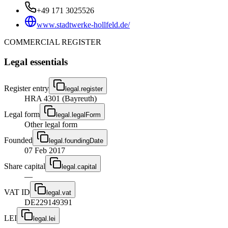
+49 171 3025526
www.stadtwerke-hollfeld.de/
COMMERCIAL REGISTER
Legal essentials
Register entry
legal.register
HRA 4301 (Bayreuth)
Legal form
legal.legalForm
Other legal form
Founded
legal.foundingDate
07 Feb 2017
Share capital
legal.capital
—
VAT ID
legal.vat
DE229149391
LEI
legal.lei