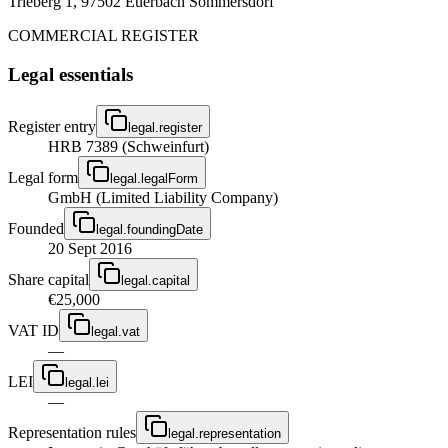
Trieberg 1, 97502 Euerbach Sömmersdorf
COMMERCIAL REGISTER
Legal essentials
Register entry
legal.register
HRB 7389 (Schweinfurt)
Legal form
legal.legalForm
GmbH (Limited Liability Company)
Founded
legal.foundingDate
20 Sept 2016
Share capital
legal.capital
€25,000
VAT ID
legal.vat
—
LEI
legal.lei
—
Representation rules
legal.representation