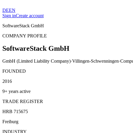
DE
EN
Sign in
Create account
SoftwareStack GmbH
COMPANY PROFILE
SoftwareStack GmbH
GmbH (Limited Liability Company)
·
Villingen-Schwenningen
·
Comput
FOUNDED
2016
9+ years active
TRADE REGISTER
HRB 715675
Freiburg
INDUSTRY