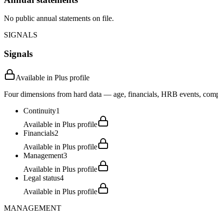
No public annual statements on file.
SIGNALS
Signals
Available in Plus profile
Four dimensions from hard data — age, financials, HRB events, compli
Continuity
1
Available in Plus profile
Financials
2
Available in Plus profile
Management
3
Available in Plus profile
Legal status
4
Available in Plus profile
MANAGEMENT