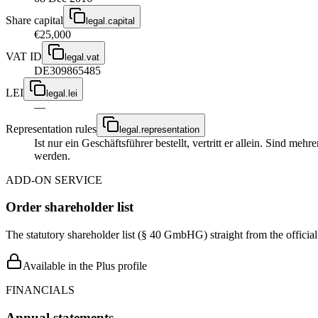
Share capital
legal.capital
€25,000
VAT ID
legal.vat
DE309865485
LEI
legal.lei
—
Representation rules
legal.representation
Ist nur ein Geschäftsführer bestellt, vertritt er allein. Sind m
werden.
ADD-ON SERVICE
Order shareholder list
The statutory shareholder list (§ 40 GmbHG) straight from the officia
Available in the Plus profile
FINANCIALS
Annual statements