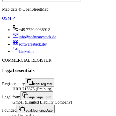
Map data © OpenStreetMap
OSM ↗
+49 7720 9938912
info@softwarestack.de
softwarestack.de/
LinkedIn
COMMERCIAL REGISTER
Legal essentials
Register entry
legal.register
HRB 715675 (Freiburg)
Legal form
legal.legalForm
GmbH (Limited Liability Company)
Founded
legal.foundingDate
08 Dec 2016