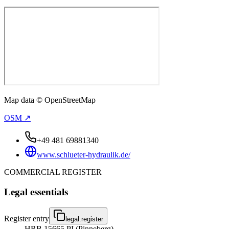
Map data © OpenStreetMap
OSM ↗
+49 481 69881340
www.schlueter-hydraulik.de/
COMMERCIAL REGISTER
Legal essentials
Register entry
legal.register
HRB 15665 PI (Pinneberg)