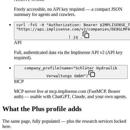
Freely accessible, no API key required — a compact JSON
summary for agents and crawlers.
curl -fsS -H "Authorization: Bearer $IMPLISENSE_T
"https://api.implisense.com/v2/companies/DE8GLMF6
| jq .
API
Full, authenticated data via the Implisense API v2 (API key
required).
company_profile(name="Schlüter Hydraulik
Verwaltungs GmbH")
MCP
MCP server live at mcp.implisense.com (FastMCP, Bearer
auth) — usable with ChatGPT, Claude, and your own agents.
What the Plus profile adds
The same page, fully populated — plus the research services locked
here.