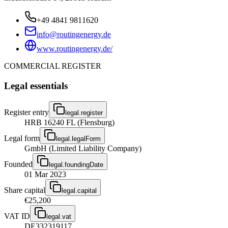
+49 4841 9811620
info@routingenergy.de
www.routingenergy.de/
COMMERCIAL REGISTER
Legal essentials
Register entry
legal.register
HRB 16240 FL (Flensburg)
Legal form
legal.legalForm
GmbH (Limited Liability Company)
Founded
legal.foundingDate
01 Mar 2023
Share capital
legal.capital
€25,200
VAT ID
legal.vat
DE332319117