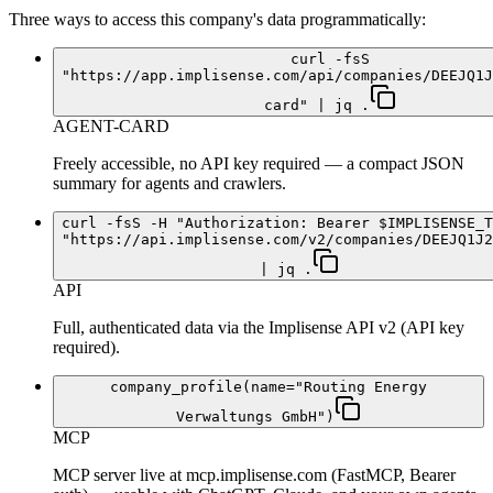
Three ways to access this company's data programmatically:
curl -fsS
"https://app.implisense.com/api/companies/DEEJQ1J
card" | jq .
AGENT-CARD
Freely accessible, no API key required — a compact JSON
summary for agents and crawlers.
curl -fsS -H "Authorization: Bearer $IMPLISENSE_T
"https://api.implisense.com/v2/companies/DEEJQ1J2
| jq .
API
Full, authenticated data via the Implisense API v2 (API key
required).
company_profile(name="Routing Energy
Verwaltungs GmbH")
MCP
MCP server live at mcp.implisense.com (FastMCP, Bearer