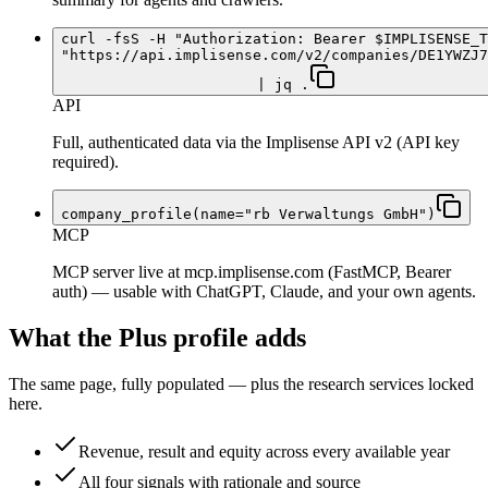
curl -fsS -H "Authorization: Bearer $IMPLISENSE_T
"https://api.implisense.com/v2/companies/DE1YWZJ7
| jq .
API
Full, authenticated data via the Implisense API v2 (API key
required).
company_profile(name="rb Verwaltungs GmbH")
MCP
MCP server live at mcp.implisense.com (FastMCP, Bearer
auth) — usable with ChatGPT, Claude, and your own agents.
What the Plus profile adds
The same page, fully populated — plus the research services locked
here.
Revenue, result and equity across every available year
All four signals with rationale and source