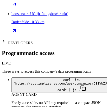
boosterstars UG (haftungsbeschränkt)
Bodenfelde · 0.33 km
DEVELOPERS
Programmatic access
LIVE
Three ways to access this company's data programmatically:
curl -fsS
"https://app.implisense.com/api/companies/DE1YWZJ
card" | jq .
AGENT-CARD
Freely accessible, no API key required — a compact JSON
summary for agents and crawlers.