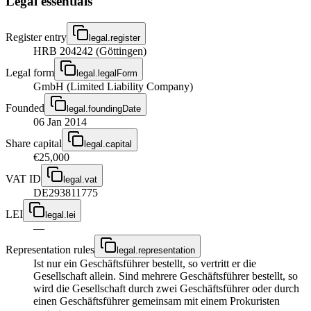
Legal essentials
Register entry
legal.register
HRB 204242 (Göttingen)
Legal form
legal.legalForm
GmbH (Limited Liability Company)
Founded
legal.foundingDate
06 Jan 2014
Share capital
legal.capital
€25,000
VAT ID
legal.vat
DE293811775
LEI
legal.lei
—
Representation rules
legal.representation
Ist nur ein Geschäftsführer bestellt, so vertritt er die
Gesellschaft allein. Sind mehrere Geschäftsführer bestellt, so
wird die Gesellschaft durch zwei Geschäftsführer oder durch
einen Geschäftsführer gemeinsam mit einem Prokuristen