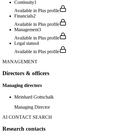
Continuity
1
Available in Plus profile
Financials
2
Available in Plus profile
Management
3
Available in Plus profile
Legal status
4
Available in Plus profile
MANAGEMENT
Directors & officers
Managing directors
Meinhard Gottschalk
Managing Director
AI CONTACT SEARCH
Research contacts