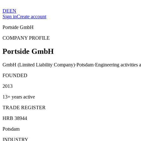
DE
EN
Sign in
Create account
Portside GmbH
COMPANY PROFILE
Portside GmbH
GmbH (Limited Liability Company)
·
Potsdam
·
Engineering activities 
FOUNDED
2013
13+ years active
TRADE REGISTER
HRB 38944
Potsdam
INDUSTRY