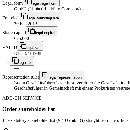
Legal form
legal.legalForm
GmbH (Limited Liability Company)
Founded
legal.foundingDate
20 Feb 2013
Share capital
legal.capital
€25,000
VAT ID
legal.vat
DE815413908
LEI
legal.lei
—
Representation rules
legal.representation
Ist ein Geschäftsführer bestellt, so vertritt er die Gesellschaft
Geschäftsführer in Gemeinschaft mit einem Prokuristen vertrete
ADD-ON SERVICE
Order shareholder list
The statutory shareholder list (§ 40 GmbHG) straight from the officia