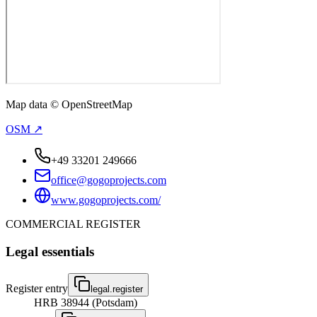
Map data © OpenStreetMap
OSM ↗
+49 33201 249666
office@gogoprojects.com
www.gogoprojects.com/
COMMERCIAL REGISTER
Legal essentials
Register entry
legal.register
HRB 38944 (Potsdam)