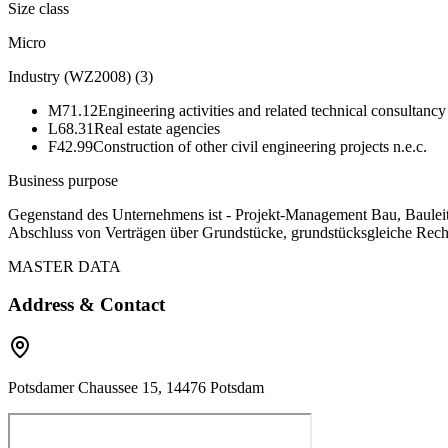
Size class
Micro
Industry (WZ2008)
(
3
)
M71.12
Engineering activities and related technical consultancy
L68.31
Real estate agencies
F42.99
Construction of other civil engineering projects n.e.c.
Business purpose
Gegenstand des Unternehmens ist - Projekt-Management Bau, Bauleit
Abschluss von Verträgen über Grundstücke, grundstücksgleiche Re
MASTER DATA
Address & Contact
Potsdamer Chaussee 15, 14476 Potsdam