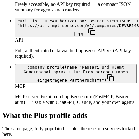
Freely accessible, no API key required — a compact JSON
summary for agents and crawlers.
curl -fsS -H "Authorization: Bearer $IMPLISENSE_T
"https://api.implisense.com/v2/companies/DEVRB148
| jq .
API
Full, authenticated data via the Implisense API v2 (API key
required).
company_profile(name="Passari und Klemt
Gemeinschaftspraxis für Ergotherapeutinnen
eingetragene Partnerschaft")
MCP
MCP server live at mcp.implisense.com (FastMCP, Bearer
auth) — usable with ChatGPT, Claude, and your own agents.
What the Plus profile adds
The same page, fully populated — plus the research services locked
here.