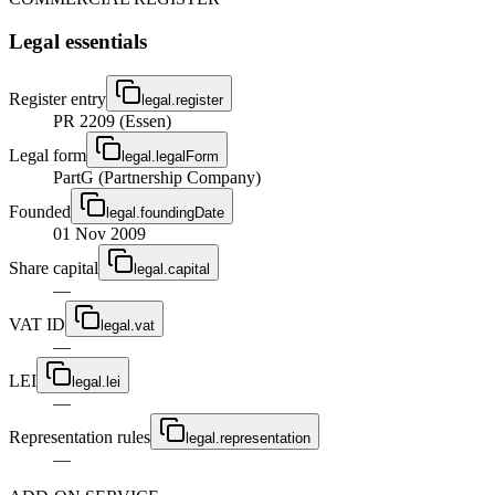
Legal essentials
Register entry
legal.register
PR 2209 (Essen)
Legal form
legal.legalForm
PartG (Partnership Company)
Founded
legal.foundingDate
01 Nov 2009
Share capital
legal.capital
—
VAT ID
legal.vat
—
LEI
legal.lei
—
Representation rules
legal.representation
—