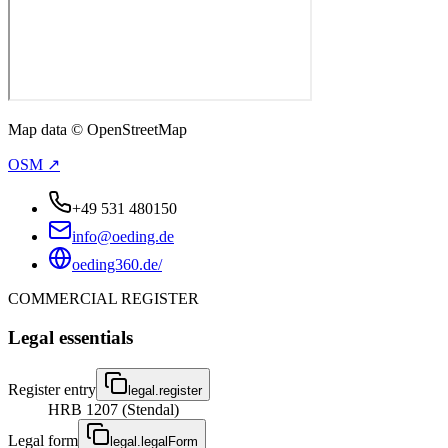
Map data © OpenStreetMap
OSM ↗
+49 531 480150
info@oeding.de
oeding360.de/
COMMERCIAL REGISTER
Legal essentials
Register entry
legal.register
HRB 1207 (Stendal)
Legal form
legal.legalForm