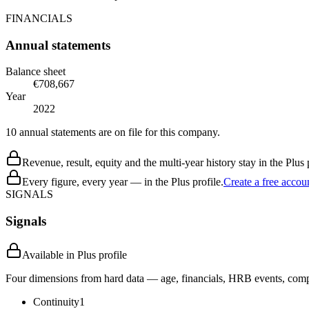
FINANCIALS
Annual statements
Balance sheet
€708,667
Year
2022
10 annual statements are on file for this company.
Revenue, result, equity and the multi-year history stay in the Plus p
Every figure, every year — in the Plus profile.
Create a free accou
SIGNALS
Signals
Available in Plus profile
Four dimensions from hard data — age, financials, HRB events, compli
Continuity
1