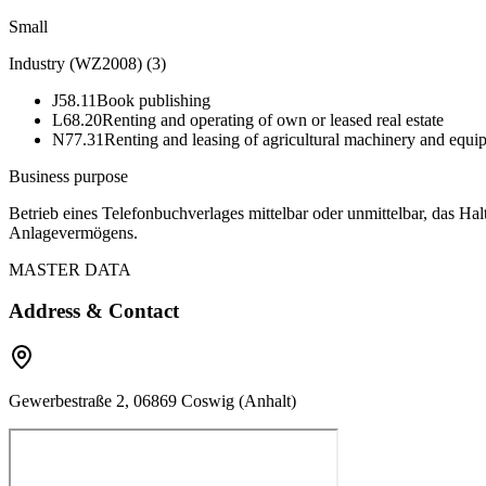
Small
Industry (WZ2008)
(
3
)
J58.11
Book publishing
L68.20
Renting and operating of own or leased real estate
N77.31
Renting and leasing of agricultural machinery and equi
Business purpose
Betrieb eines Telefonbuchverlages mittelbar oder unmittelbar, das 
Anlagevermögens.
MASTER DATA
Address & Contact
Gewerbestraße 2, 06869 Coswig (Anhalt)