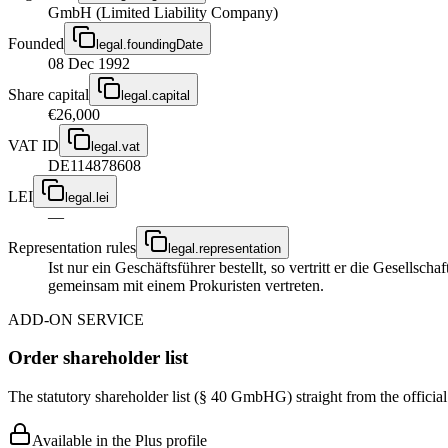
GmbH (Limited Liability Company)
Founded
legal.foundingDate
08 Dec 1992
Share capital
legal.capital
€26,000
VAT ID
legal.vat
DE114878608
LEI
legal.lei
—
Representation rules
legal.representation
Ist nur ein Geschäftsführer bestellt, so vertritt er die Gesellsc
gemeinsam mit einem Prokuristen vertreten.
ADD-ON SERVICE
Order shareholder list
The statutory shareholder list (§ 40 GmbHG) straight from the officia
Available in the Plus profile