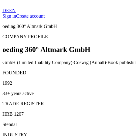
DE
EN
Sign in
Create account
oeding 360° Altmark GmbH
COMPANY PROFILE
oeding 360° Altmark GmbH
GmbH (Limited Liability Company)
·
Coswig (Anhalt)
·
Book publishi
FOUNDED
1992
33+ years active
TRADE REGISTER
HRB 1207
Stendal
INDUSTRY