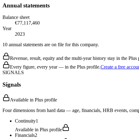
Annual statements
Balance sheet
€77,117,460
Year
2023
10 annual statements are on file for this company.
Revenue, result, equity and the multi-year history stay in the Plus p
Every figure, every year — in the Plus profile.
Create a free accou
SIGNALS
Signals
Available in Plus profile
Four dimensions from hard data — age, financials, HRB events, compli
Continuity
1
Available in Plus profile
Financials
2