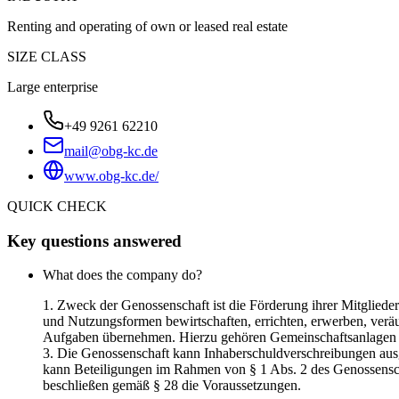
Renting and operating of own or leased real estate
SIZE CLASS
Large enterprise
+49 9261 62210
mail@obg-kc.de
www.obg-kc.de/
QUICK CHECK
Key questions answered
What does the company do?
1. Zweck der Genossenschaft ist die Förderung ihrer Mitgliede
und Nutzungsformen bewirtschaften, errichten, erwerben, veräu
Aufgaben übernehmen. Hierzu gehören Gemeinschaftsanlagen und
3. Die Genossenschaft kann Inhaberschuldverschreibungen au
kann Beteiligungen im Rahmen von § 1 Abs. 2 des Genossenscha
beschließen gemäß § 28 die Voraussetzungen.