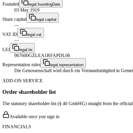
Founded
legal.foundingDate
03 May 1919
Share capital
legal.capital
—
VAT ID
legal.vat
—
LEI
legal.lei
967600GZLEA1RFAPDL06
Representation rules
legal.representation
Die Genossenschaft wird durch ein Vorstandsmitglied in Gemein
ADD-ON SERVICE
Order shareholder list
The statutory shareholder list (§ 40 GmbHG) straight from the officia
Available once you sign in
FINANCIALS