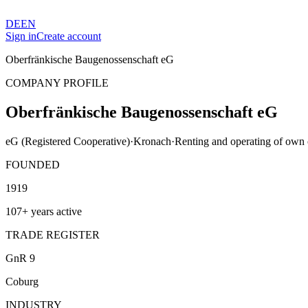
DE
EN
Sign in
Create account
Oberfränkische Baugenossenschaft eG
COMPANY PROFILE
Oberfränkische Baugenossenschaft eG
eG (Registered Cooperative)
·
Kronach
·
Renting and operating of own o
FOUNDED
1919
107+ years active
TRADE REGISTER
GnR 9
Coburg
INDUSTRY