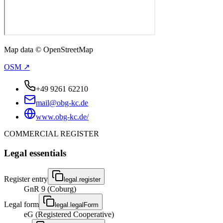
Map data © OpenStreetMap
OSM ↗
+49 9261 62210
mail@obg-kc.de
www.obg-kc.de/
COMMERCIAL REGISTER
Legal essentials
Register entry
legal.register
GnR 9 (Coburg)
Legal form
legal.legalForm
eG (Registered Cooperative)