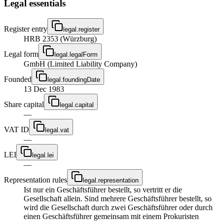
Legal essentials
Register entry
legal.register
HRB 2353 (Würzburg)
Legal form
legal.legalForm
GmbH (Limited Liability Company)
Founded
legal.foundingDate
13 Dec 1983
Share capital
legal.capital
—
VAT ID
legal.vat
—
LEI
legal.lei
—
Representation rules
legal.representation
Ist nur ein Geschäftsführer bestellt, so vertritt er die
Gesellschaft allein. Sind mehrere Geschäftsführer bestellt, so
wird die Gesellschaft durch zwei Geschäftsführer oder durch
einen Geschäftsführer gemeinsam mit einem Prokuristen