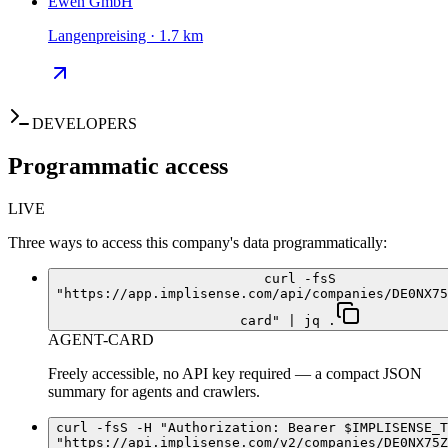
Ewen GmbH
Langenpreising · 1.7 km
DEVELOPERS
Programmatic access
LIVE
Three ways to access this company's data programmatically:
curl -fsS
"https://app.implisense.com/api/companies/DE0NX75
card" | jq .
AGENT-CARD
Freely accessible, no API key required — a compact JSON
summary for agents and crawlers.
curl -fsS -H "Authorization: Bearer $IMPLISENSE_T
"https://api.implisense.com/v2/companies/DE0NX75Z