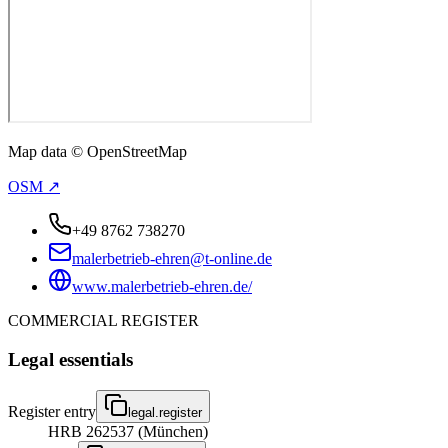
Map data © OpenStreetMap
OSM ↗
+49 8762 738270
malerbetrieb-ehren@t-online.de
www.malerbetrieb-ehren.de/
COMMERCIAL REGISTER
Legal essentials
Register entry
legal.register
HRB 262537 (München)