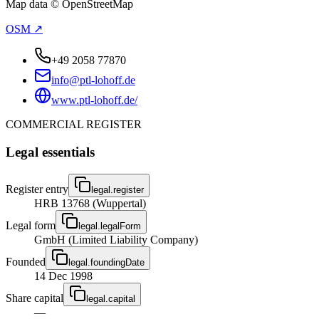
Map data © OpenStreetMap
OSM ↗
+49 2058 77870
info@ptl-lohoff.de
www.ptl-lohoff.de/
COMMERCIAL REGISTER
Legal essentials
Register entry
legal.register
HRB 13768 (Wuppertal)
Legal form
legal.legalForm
GmbH (Limited Liability Company)
Founded
legal.foundingDate
14 Dec 1998
Share capital
legal.capital
—