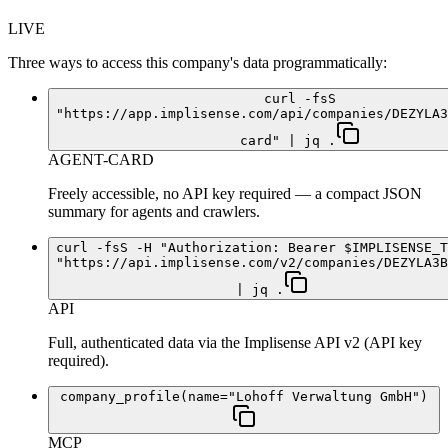
LIVE
Three ways to access this company's data programmatically:
curl -fsS
"https://app.implisense.com/api/companies/DEZYLA3
card" | jq .
AGENT-CARD
Freely accessible, no API key required — a compact JSON
summary for agents and crawlers.
curl -fsS -H "Authorization: Bearer $IMPLISENSE_T
"https://api.implisense.com/v2/companies/DEZYLA3B
| jq .
API
Full, authenticated data via the Implisense API v2 (API key
required).
company_profile(name="Lohoff Verwaltung GmbH")
MCP