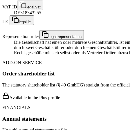
VAT ID
legal.vat
DE318343255
LEI
legal.lei
—
Representation rules
legal.representation
Die Gesellschaft hat einen oder mehrere Geschäftsführer. Ist ein 
durch zwei Geschäftsführer oder durch einen Geschäftsführer i
Rechtsgeschäfte mit sich selbst oder als Vertreter Dritter abzusc
ADD-ON SERVICE
Order shareholder list
The statutory shareholder list (§ 40 GmbHG) straight from the officia
Available in the Plus profile
FINANCIALS
Annual statements
No public annual statements on file.