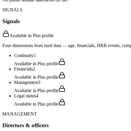
SIGNALS
Signals
Available in Plus profile
Four dimensions from hard data — age, financials, HRB events, compli
Continuity
1
Available in Plus profile
Financials
2
Available in Plus profile
Management
3
Available in Plus profile
Legal status
4
Available in Plus profile
MANAGEMENT
Directors & officers