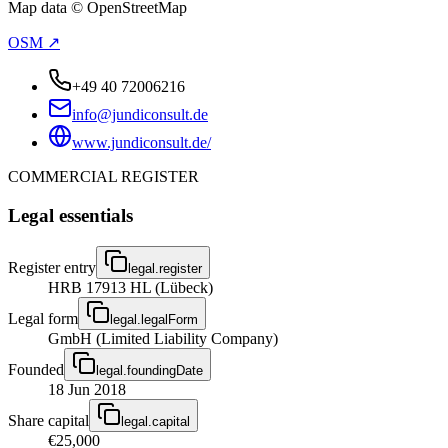
Map data © OpenStreetMap
OSM ↗
+49 40 72006216
info@jundiconsult.de
www.jundiconsult.de/
COMMERCIAL REGISTER
Legal essentials
Register entry
legal.register
HRB 17913 HL (Lübeck)
Legal form
legal.legalForm
GmbH (Limited Liability Company)
Founded
legal.foundingDate
18 Jun 2018
Share capital
legal.capital
€25,000