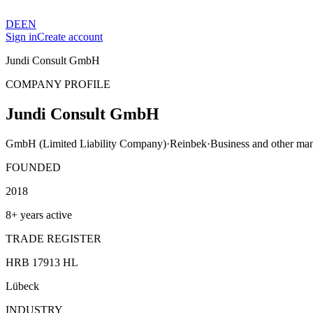
DE
EN
Sign in
Create account
Jundi Consult GmbH
COMPANY PROFILE
Jundi Consult GmbH
GmbH (Limited Liability Company)
·
Reinbek
·
Business and other man
FOUNDED
2018
8+ years active
TRADE REGISTER
HRB 17913 HL
Lübeck
INDUSTRY