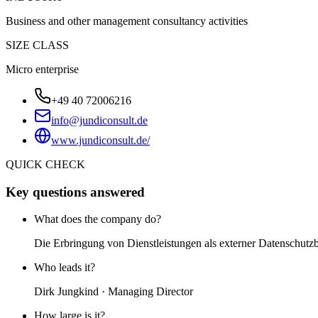
Business and other management consultancy activities
SIZE CLASS
Micro enterprise
+49 40 72006216
info@jundiconsult.de
www.jundiconsult.de/
QUICK CHECK
Key questions answered
What does the company do?
Die Erbringung von Dienstleistungen als externer Datenschutzb
Who leads it?
Dirk Jungkind · Managing Director
How large is it?