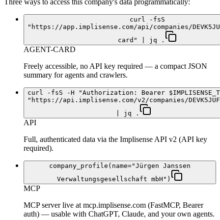
Three ways to access this company's data programmatically:
curl -fsS
"https://app.implisense.com/api/companies/DEVK5JU
card" | jq .
AGENT-CARD
Freely accessible, no API key required — a compact JSON
summary for agents and crawlers.
curl -fsS -H "Authorization: Bearer $IMPLISENSE_T
"https://api.implisense.com/v2/companies/DEVK5JUF
| jq .
API
Full, authenticated data via the Implisense API v2 (API key
required).
company_profile(name="Jürgen Janssen
Verwaltungsgesellschaft mbH")
MCP
MCP server live at mcp.implisense.com (FastMCP, Bearer
auth) — usable with ChatGPT, Claude, and your own agents.