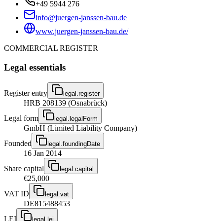
+49 5944 276
info@juergen-janssen-bau.de
www.juergen-janssen-bau.de/
COMMERCIAL REGISTER
Legal essentials
Register entry
legal.register
HRB 208139 (Osnabrück)
Legal form
legal.legalForm
GmbH (Limited Liability Company)
Founded
legal.foundingDate
16 Jan 2014
Share capital
legal.capital
€25,000
VAT ID
legal.vat
DE815488453
LEI
legal.lei