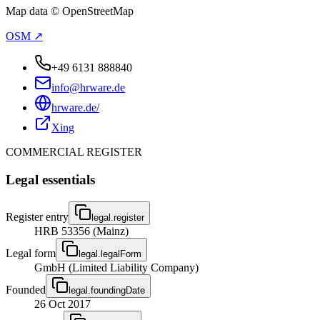
Map data © OpenStreetMap
OSM ↗
+49 6131 888840
info@hrware.de
hrware.de/
Xing
COMMERCIAL REGISTER
Legal essentials
Register entry
legal.register
HRB 53356 (Mainz)
Legal form
legal.legalForm
GmbH (Limited Liability Company)
Founded
legal.foundingDate
26 Oct 2017