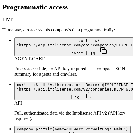
Programmatic access
LIVE
Three ways to access this company's data programmatically:
curl -fsS
"https://app.implisense.com/api/companies/DE7PF6E
card" | jq .
AGENT-CARD
Freely accessible, no API key required — a compact JSON
summary for agents and crawlers.
curl -fsS -H "Authorization: Bearer $IMPLISENSE_T
"https://api.implisense.com/v2/companies/DE7PF6EQ
| jq .
API
Full, authenticated data via the Implisense API v2 (API key
required).
company_profile(name="HRWare Verwaltungs-GmbH")