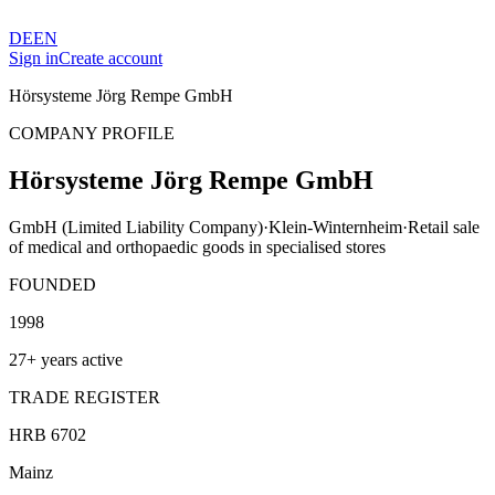
DE
EN
Sign in
Create account
Hörsysteme Jörg Rempe GmbH
COMPANY PROFILE
Hörsysteme Jörg Rempe GmbH
GmbH (Limited Liability Company)
·
Klein-Winternheim
·
Retail sale
of medical and orthopaedic goods in specialised stores
FOUNDED
1998
27+ years active
TRADE REGISTER
HRB 6702
Mainz