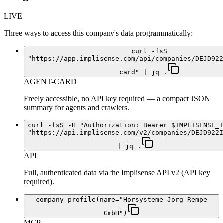
LIVE
Three ways to access this company's data programmatically:
curl -fsS
"https://app.implisense.com/api/companies/DEJD922
card" | jq .
AGENT-CARD
Freely accessible, no API key required — a compact JSON
summary for agents and crawlers.
curl -fsS -H "Authorization: Bearer $IMPLISENSE_T
"https://api.implisense.com/v2/companies/DEJD922I
| jq .
API
Full, authenticated data via the Implisense API v2 (API key
required).
company_profile(name="Hörsysteme Jörg Rempe
GmbH")
MCP