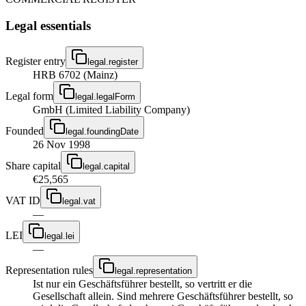
Legal essentials
Register entry
legal.register
HRB 6702 (Mainz)
Legal form
legal.legalForm
GmbH (Limited Liability Company)
Founded
legal.foundingDate
26 Nov 1998
Share capital
legal.capital
€25,565
VAT ID
legal.vat
—
LEI
legal.lei
—
Representation rules
legal.representation
Ist nur ein Geschäftsführer bestellt, so vertritt er die
Gesellschaft allein. Sind mehrere Geschäftsführer bestellt, so