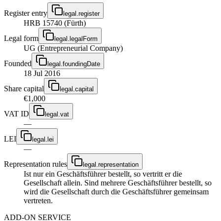
Register entry
legal.register
HRB 15740 (Fürth)
Legal form
legal.legalForm
UG (Entrepreneurial Company)
Founded
legal.foundingDate
18 Jul 2016
Share capital
legal.capital
€1,000
VAT ID
legal.vat
—
LEI
legal.lei
—
Representation rules
legal.representation
Ist nur ein Geschäftsführer bestellt, so vertritt er die
Gesellschaft allein. Sind mehrere Geschäftsführer bestellt, so
wird die Gesellschaft durch die Geschäftsführer gemeinsam
vertreten.
ADD-ON SERVICE