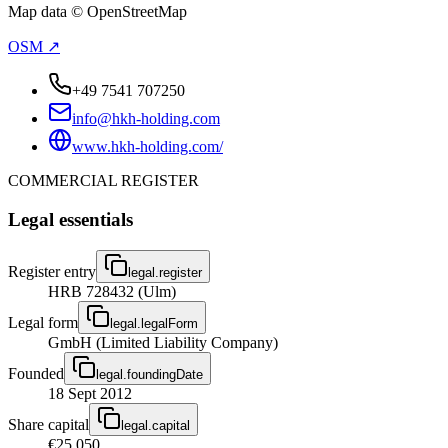
Map data © OpenStreetMap
OSM ↗
+49 7541 707250
info@hkh-holding.com
www.hkh-holding.com/
COMMERCIAL REGISTER
Legal essentials
Register entry
legal.register
HRB 728432 (Ulm)
Legal form
legal.legalForm
GmbH (Limited Liability Company)
Founded
legal.foundingDate
18 Sept 2012
Share capital
legal.capital
€25,050