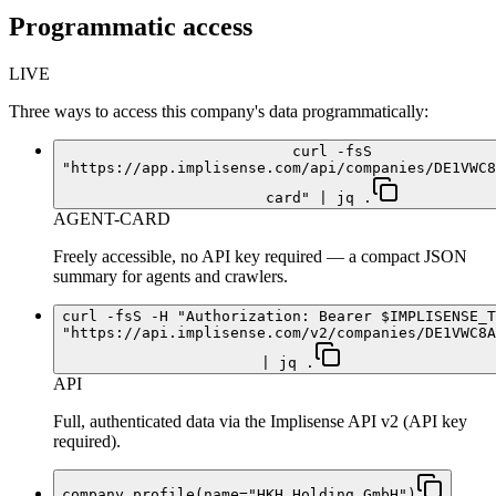
Programmatic access
LIVE
Three ways to access this company's data programmatically:
curl -fsS
"https://app.implisense.com/api/companies/DE1VWC8
card" | jq .
AGENT-CARD
Freely accessible, no API key required — a compact JSON
summary for agents and crawlers.
curl -fsS -H "Authorization: Bearer $IMPLISENSE_T
"https://api.implisense.com/v2/companies/DE1VWC8A
| jq .
API
Full, authenticated data via the Implisense API v2 (API key
required).
company_profile(name="HKH Holding GmbH")