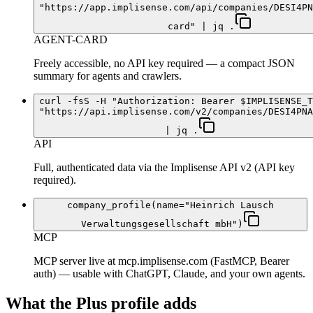
"https://app.implisense.com/api/companies/DESI4PN
card" | jq .
AGENT-CARD
Freely accessible, no API key required — a compact JSON
summary for agents and crawlers.
curl -fsS -H "Authorization: Bearer $IMPLISENSE_T
"https://api.implisense.com/v2/companies/DESI4PNA
| jq .
API
Full, authenticated data via the Implisense API v2 (API key
required).
company_profile(name="Heinrich Lausch
Verwaltungsgesellschaft mbH")
MCP
MCP server live at mcp.implisense.com (FastMCP, Bearer
auth) — usable with ChatGPT, Claude, and your own agents.
What the Plus profile adds