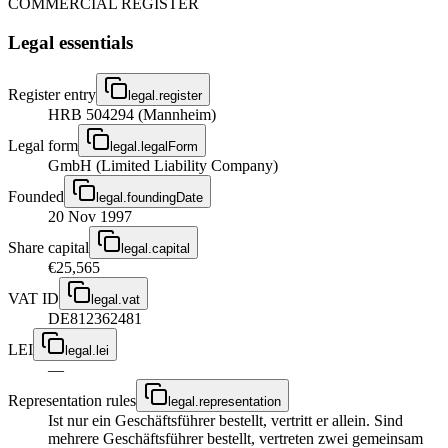
COMMERCIAL REGISTER
Legal essentials
Register entry
legal.register
HRB 504294 (Mannheim)
Legal form
legal.legalForm
GmbH (Limited Liability Company)
Founded
legal.foundingDate
20 Nov 1997
Share capital
legal.capital
€25,565
VAT ID
legal.vat
DE812362481
LEI
legal.lei
—
Representation rules
legal.representation
Ist nur ein Geschäftsführer bestellt, vertritt er allein. Sind
mehrere Geschäftsführer bestellt, vertreten zwei gemeinsam