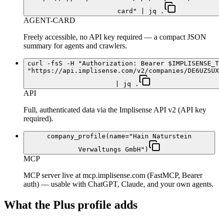
card" | jq .
AGENT-CARD
Freely accessible, no API key required — a compact JSON
summary for agents and crawlers.
curl -fsS -H "Authorization: Bearer $IMPLISENSE_T
"https://api.implisense.com/v2/companies/DE6UZSUX
| jq .
API
Full, authenticated data via the Implisense API v2 (API key
required).
company_profile(name="Hain Naturstein
Verwaltungs GmbH")
MCP
MCP server live at mcp.implisense.com (FastMCP, Bearer
auth) — usable with ChatGPT, Claude, and your own agents.
What the Plus profile adds