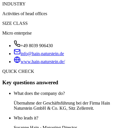
INDUSTRY
Activities of head offices
SIZE CLASS
Micro enterprise
+49 8039 906430
info@hain-naturstein.de
www.hain-naturstein.de/
QUICK CHECK
Key questions answered
What does the company do?
Übernahme der Geschäftsführung bei der Firma Hain
Naturstein GmbH & Co. KG, Sitz Zellerreit.
Who leads it?
Susanne Hain · Managing Director