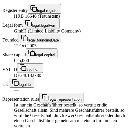
Register entry
legal.register
HRB 16640 (Traunstein)
Legal form
legal.legalForm
GmbH (Limited Liability Company)
Founded
legal.foundingDate
11 Oct 2005
Share capital
legal.capital
€25,000
VAT ID
legal.vat
DE246132780
LEI
legal.lei
—
Representation rules
legal.representation
Ist nur ein Geschäftsführer bestellt, so vertritt er die
Gesellschaft allein. Sind mehrere Geschäftsführer bestellt, so
wird die Gesellschaft durch zwei Geschäftsführer oder durch
einen Geschäftsführer gemeinsam mit einem Prokuristen
vertreten.