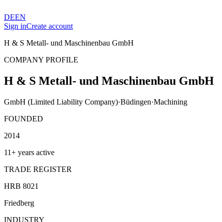
DE
EN
Sign in
Create account
H & S Metall- und Maschinenbau GmbH
COMPANY PROFILE
H & S Metall- und Maschinenbau GmbH
GmbH (Limited Liability Company)
·
Büdingen
·
Machining
FOUNDED
2014
11+ years active
TRADE REGISTER
HRB 8021
Friedberg
INDUSTRY