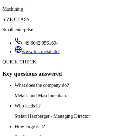
Machining
SIZE CLASS
Small enterprise
+49 6042 9561694
www.h-s-metall.de/
QUICK CHECK
Key questions answered
What does the company do?
Metall- und Maschinenbau.
Who leads it?
Stefan Herzberger · Managing Director
How large is it?