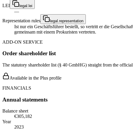
LEI
legal.lei
—
Representation rules
legal.representation
Ist nur ein Geschäftsführer bestellt, so vertritt er die Gesellsc
gemeinsam mit einem Prokuristen vertreten.
ADD-ON SERVICE
Order shareholder list
The statutory shareholder list (§ 40 GmbHG) straight from the officia
Available in the Plus profile
FINANCIALS
Annual statements
Balance sheet
€305,182
Year
2023