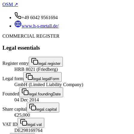
OSM ↗
+49 6042 9561694
www.h-s-metall.de/
COMMERCIAL REGISTER
Legal essentials
Register entry
legal.register
HRB 8021 (Friedberg)
Legal form
legal.legalForm
GmbH (Limited Liability Company)
Founded
legal.foundingDate
04 Dec 2014
Share capital
legal.capital
€25,000
VAT ID
legal.vat
DE298169764