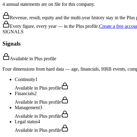
4 annual statements are on file for this company.
Revenue, result, equity and the multi-year history stay in the Plus p
Every figure, every year — in the Plus profile.
Create a free accou
SIGNALS
Signals
Available in Plus profile
Four dimensions from hard data — age, financials, HRB events, compli
Continuity
1
Available in Plus profile
Financials
2
Available in Plus profile
Management
3
Available in Plus profile
Legal status
4
Available in Plus profile