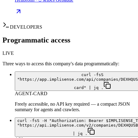
DEVELOPERS
Programmatic access
LIVE
Three ways to access this company's data programmatically:
curl -fsS
"https://app.implisense.com/api/companies/DEXHQUS
card" | jq .
AGENT-CARD
Freely accessible, no API key required — a compact JSON
summary for agents and crawlers.
curl -fsS -H "Authorization: Bearer $IMPLISENSE_T
"https://api.implisense.com/v2/companies/DEXHQUSB
| jq .