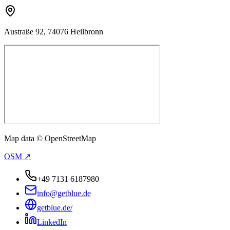
Austraße 92, 74076 Heilbronn
Map data © OpenStreetMap
OSM ↗
+49 7131 6187980
info@getblue.de
getblue.de/
LinkedIn