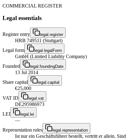
COMMERCIAL REGISTER
Legal essentials
Register entry
legal.register
HRB 749511 (Stuttgart)
Legal form
legal.legalForm
GmbH (Limited Liability Company)
Founded
legal.foundingDate
13 Jul 2014
Share capital
legal.capital
€25,000
VAT ID
legal.vat
DE295986973
LEI
legal.lei
—
Representation rules
legal.representation
Ist nur ein Geschäftsführer bestellt, vertritt er allein. Sind