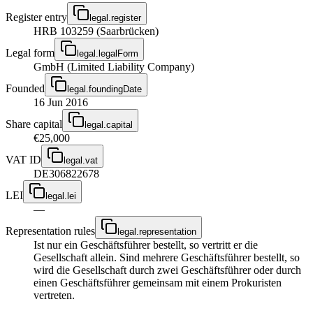
Register entry
legal.register
HRB 103259 (Saarbrücken)
Legal form
legal.legalForm
GmbH (Limited Liability Company)
Founded
legal.foundingDate
16 Jun 2016
Share capital
legal.capital
€25,000
VAT ID
legal.vat
DE306822678
LEI
legal.lei
—
Representation rules
legal.representation
Ist nur ein Geschäftsführer bestellt, so vertritt er die
Gesellschaft allein. Sind mehrere Geschäftsführer bestellt, so
wird die Gesellschaft durch zwei Geschäftsführer oder durch
einen Geschäftsführer gemeinsam mit einem Prokuristen
vertreten.