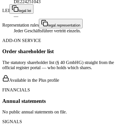
DE224251043
LEI
legal.lei
—
Representation rules
legal.representation
Jeder Geschäftsführer vertritt einzeln.
ADD-ON SERVICE
Order shareholder list
The statutory shareholder list (§ 40 GmbHG) straight from the
official register portal — who holds which shares.
Available in the Plus profile
FINANCIALS
Annual statements
No public annual statements on file.
SIGNALS