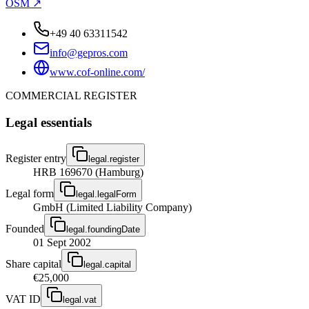
OSM ↗
+49 40 63311542
info@gepros.com
www.cof-online.com/
COMMERCIAL REGISTER
Legal essentials
Register entry
legal.register
HRB 169670 (Hamburg)
Legal form
legal.legalForm
GmbH (Limited Liability Company)
Founded
legal.foundingDate
01 Sept 2002
Share capital
legal.capital
€25,000
VAT ID
legal.vat