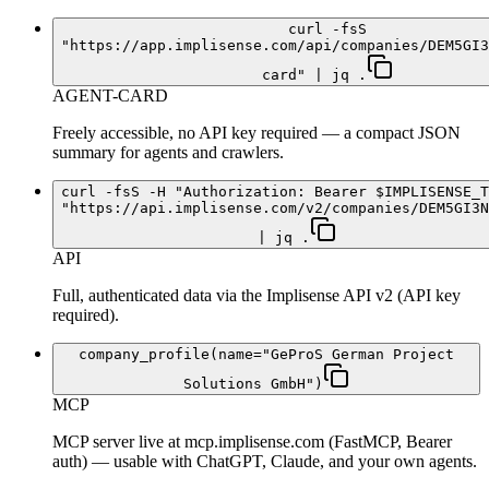
curl -fsS
"https://app.implisense.com/api/companies/DEM5GI3
card" | jq .
AGENT-CARD
Freely accessible, no API key required — a compact JSON
summary for agents and crawlers.
curl -fsS -H "Authorization: Bearer $IMPLISENSE_T
"https://api.implisense.com/v2/companies/DEM5GI3N
| jq .
API
Full, authenticated data via the Implisense API v2 (API key
required).
company_profile(name="GeProS German Project
Solutions GmbH")
MCP
MCP server live at mcp.implisense.com (FastMCP, Bearer
auth) — usable with ChatGPT, Claude, and your own agents.