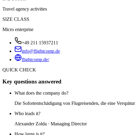
Travel agency activities
SIZE CLASS
Micro enterprise
+49 211 15937211
info@flightcomp.de
flightcomp.de/
QUICK CHECK
Key questions answered
What does the company do?
Die Sofortentschädigung von Flugreisenden, die eine Verspätu
Who leads it?
Alexander Zolda · Managing Director
How large is it?