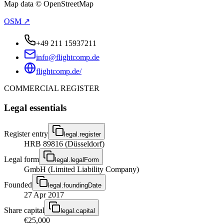
Map data © OpenStreetMap
OSM ↗
+49 211 15937211
info@flightcomp.de
flightcomp.de/
COMMERCIAL REGISTER
Legal essentials
Register entry
legal.register
HRB 89816 (Düsseldorf)
Legal form
legal.legalForm
GmbH (Limited Liability Company)
Founded
legal.foundingDate
27 Apr 2017
Share capital
legal.capital
€25,000