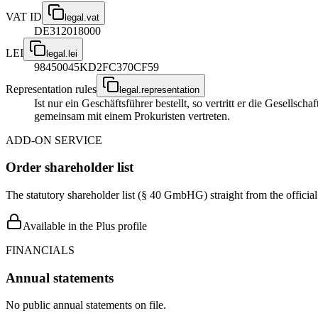
VAT ID
legal.vat
DE312018000
LEI
legal.lei
98450045KD2FC370CF59
Representation rules
legal.representation
Ist nur ein Geschäftsführer bestellt, so vertritt er die Gesellsc
gemeinsam mit einem Prokuristen vertreten.
ADD-ON SERVICE
Order shareholder list
The statutory shareholder list (§ 40 GmbHG) straight from the officia
Available in the Plus profile
FINANCIALS
Annual statements
No public annual statements on file.