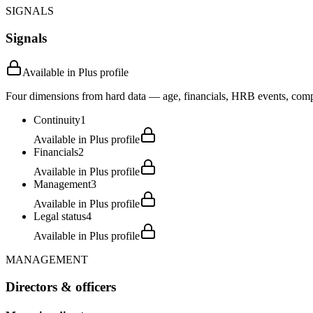
SIGNALS
Signals
Available in Plus profile
Four dimensions from hard data — age, financials, HRB events, compli
Continuity
1
Available in Plus profile
Financials
2
Available in Plus profile
Management
3
Available in Plus profile
Legal status
4
Available in Plus profile
MANAGEMENT
Directors & officers