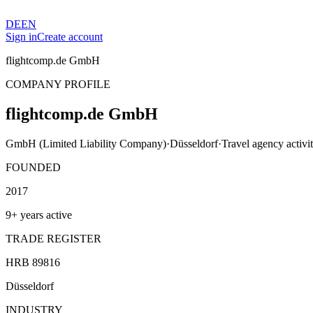
DE
EN
Sign in
Create account
flightcomp.de GmbH
COMPANY PROFILE
flightcomp.de GmbH
GmbH (Limited Liability Company)
·
Düsseldorf
·
Travel agency activit
FOUNDED
2017
9+ years active
TRADE REGISTER
HRB 89816
Düsseldorf
INDUSTRY