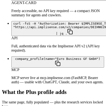
AGENT-CARD
Freely accessible, no API key required — a compact JSON
summary for agents and crawlers.
curl -fsS -H "Authorization: Bearer $IMPLISENSE_T
"https://api.implisense.com/v2/companies/DEIHN619
| jq .
API
Full, authenticated data via the Implisense API v2 (API key
required).
company_profile(name="Euro Business GF GmbH")
MCP
MCP server live at mcp.implisense.com (FastMCP, Bearer
auth) — usable with ChatGPT, Claude, and your own agents.
What the Plus profile adds
The same page, fully populated — plus the research services locked