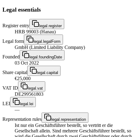
Legal essentials
Register entry
legal.register
HRB 99003 (Hanau)
Legal form
legal.legalForm
GmbH (Limited Liability Company)
Founded
legal.foundingDate
03 Oct 2022
Share capital
legal.capital
€25,000
VAT ID
legal.vat
DE299561803
LEI
legal.lei
—
Representation rules
legal.representation
Ist nur ein Geschäftsführer bestellt, so vertritt er die
Gesellschaft allein. Sind mehrere Geschäftsführer bestellt, so
wird die Gesellschaft durch zwei Geschäftsführer oder durch