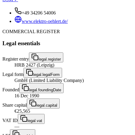
+49 34206 54006
www.elektro-oehlert.de/
COMMERCIAL REGISTER
Legal essentials
Register entry
legal.register
HRB 2427 (Leipzig)
Legal form
legal.legalForm
GmbH (Limited Liability Company)
Founded
legal.foundingDate
16 Dec 1990
Share capital
legal.capital
€25,565
VAT ID
legal.vat
—