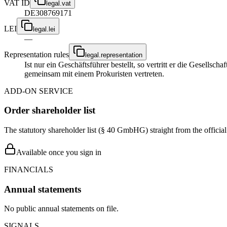
VAT ID
legal.vat
DE308769171
LEI
legal.lei
—
Representation rules
legal.representation
Ist nur ein Geschäftsführer bestellt, so vertritt er die Gesellsc
gemeinsam mit einem Prokuristen vertreten.
ADD-ON SERVICE
Order shareholder list
The statutory shareholder list (§ 40 GmbHG) straight from the officia
Available once you sign in
FINANCIALS
Annual statements
No public annual statements on file.
SIGNALS