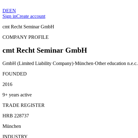
DE
EN
Sign in
Create account
cmt Recht Seminar GmbH
COMPANY PROFILE
cmt Recht Seminar GmbH
GmbH (Limited Liability Company)
·
München
·
Other education n.e.c.
FOUNDED
2016
9+ years active
TRADE REGISTER
HRB 228737
München
INDUSTRY