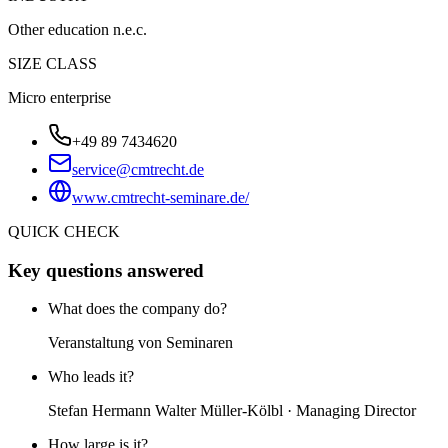
Other education n.e.c.
SIZE CLASS
Micro enterprise
+49 89 7434620
service@cmtrecht.de
www.cmtrecht-seminare.de/
QUICK CHECK
Key questions answered
What does the company do?
Veranstaltung von Seminaren
Who leads it?
Stefan Hermann Walter Müller-Kölbl · Managing Director
How large is it?