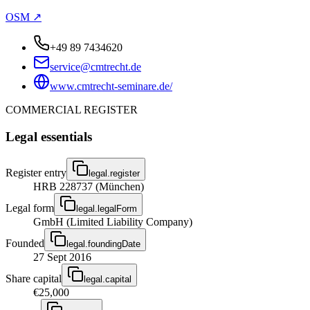
OSM ↗
+49 89 7434620
service@cmtrecht.de
www.cmtrecht-seminare.de/
COMMERCIAL REGISTER
Legal essentials
Register entry
legal.register
HRB 228737 (München)
Legal form
legal.legalForm
GmbH (Limited Liability Company)
Founded
legal.foundingDate
27 Sept 2016
Share capital
legal.capital
€25,000