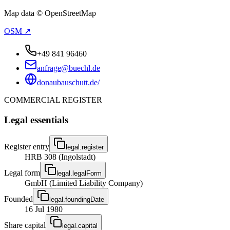
Map data © OpenStreetMap
OSM ↗
+49 841 96460
anfrage@buechl.de
donaubauschutt.de/
COMMERCIAL REGISTER
Legal essentials
Register entry
legal.register
HRB 308 (Ingolstadt)
Legal form
legal.legalForm
GmbH (Limited Liability Company)
Founded
legal.foundingDate
16 Jul 1980
Share capital
legal.capital