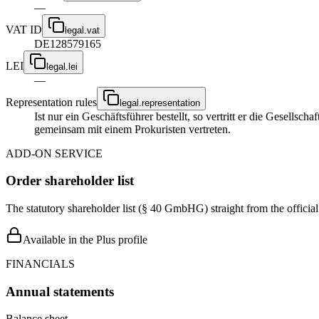
—
VAT ID
legal.vat
DE128579165
LEI
legal.lei
—
Representation rules
legal.representation
Ist nur ein Geschäftsführer bestellt, so vertritt er die Gesellsc
gemeinsam mit einem Prokuristen vertreten.
ADD-ON SERVICE
Order shareholder list
The statutory shareholder list (§ 40 GmbHG) straight from the officia
Available in the Plus profile
FINANCIALS
Annual statements
Balance sheet