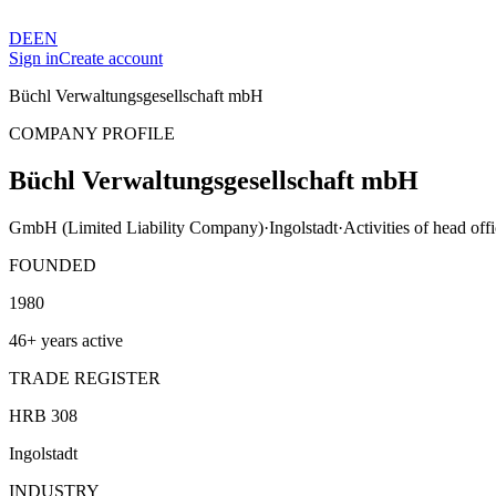
DE
EN
Sign in
Create account
Büchl Verwaltungsgesellschaft mbH
COMPANY PROFILE
Büchl Verwaltungsgesellschaft mbH
GmbH (Limited Liability Company)
·
Ingolstadt
·
Activities of head off
FOUNDED
1980
46+ years active
TRADE REGISTER
HRB 308
Ingolstadt
INDUSTRY