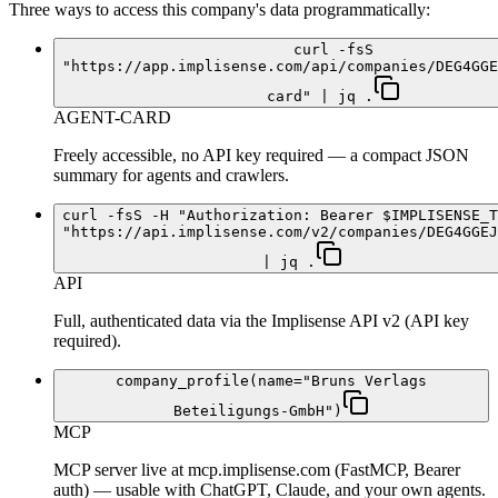
Three ways to access this company's data programmatically:
curl -fsS
"https://app.implisense.com/api/companies/DEG4GGE
card" | jq .
AGENT-CARD
Freely accessible, no API key required — a compact JSON
summary for agents and crawlers.
curl -fsS -H "Authorization: Bearer $IMPLISENSE_T
"https://api.implisense.com/v2/companies/DEG4GGEJ
| jq .
API
Full, authenticated data via the Implisense API v2 (API key
required).
company_profile(name="Bruns Verlags
Beteiligungs-GmbH")
MCP
MCP server live at mcp.implisense.com (FastMCP, Bearer
auth) — usable with ChatGPT, Claude, and your own agents.