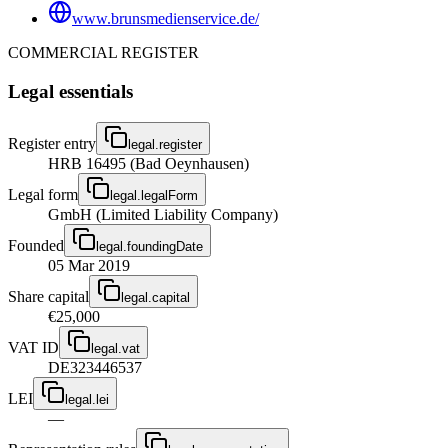
www.brunsmedienservice.de/
COMMERCIAL REGISTER
Legal essentials
Register entry
legal.register
HRB 16495 (Bad Oeynhausen)
Legal form
legal.legalForm
GmbH (Limited Liability Company)
Founded
legal.foundingDate
05 Mar 2019
Share capital
legal.capital
€25,000
VAT ID
legal.vat
DE323446537
LEI
legal.lei
—