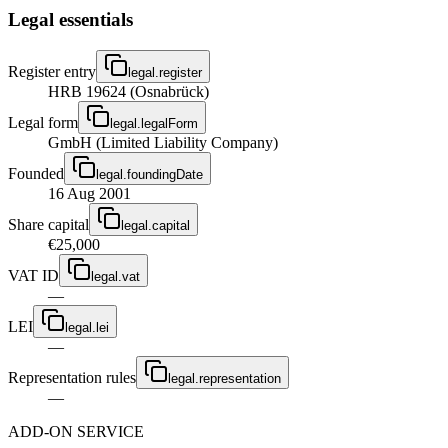
Legal essentials
Register entry
legal.register
HRB 19624 (Osnabrück)
Legal form
legal.legalForm
GmbH (Limited Liability Company)
Founded
legal.foundingDate
16 Aug 2001
Share capital
legal.capital
€25,000
VAT ID
legal.vat
—
LEI
legal.lei
—
Representation rules
legal.representation
—
ADD-ON SERVICE