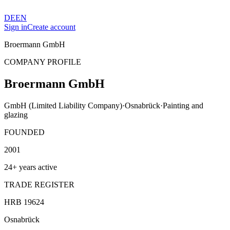
DE
EN
Sign in
Create account
Broermann GmbH
COMPANY PROFILE
Broermann GmbH
GmbH (Limited Liability Company)
·
Osnabrück
·
Painting and
glazing
FOUNDED
2001
24+ years active
TRADE REGISTER
HRB 19624
Osnabrück