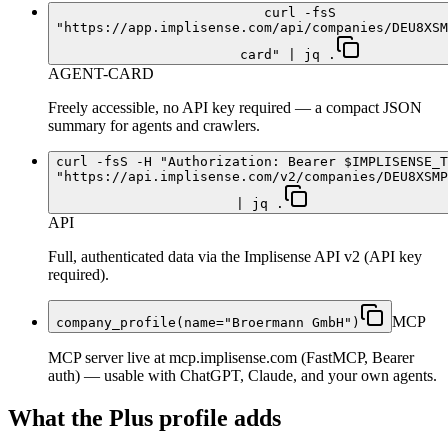
curl -fsS
"https://app.implisense.com/api/companies/DEU8XSM
card" | jq .
AGENT-CARD
Freely accessible, no API key required — a compact JSON
summary for agents and crawlers.
curl -fsS -H "Authorization: Bearer $IMPLISENSE_T
"https://api.implisense.com/v2/companies/DEU8XSMP
| jq .
API
Full, authenticated data via the Implisense API v2 (API key
required).
MCP
company_profile(name="Broermann GmbH")
MCP server live at mcp.implisense.com (FastMCP, Bearer
auth) — usable with ChatGPT, Claude, and your own agents.
What the Plus profile adds