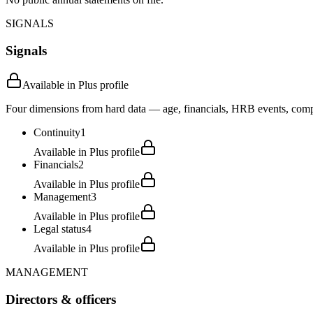
SIGNALS
Signals
Available in Plus profile
Four dimensions from hard data — age, financials, HRB events, compli
Continuity
1
Available in Plus profile
Financials
2
Available in Plus profile
Management
3
Available in Plus profile
Legal status
4
Available in Plus profile
MANAGEMENT
Directors & officers