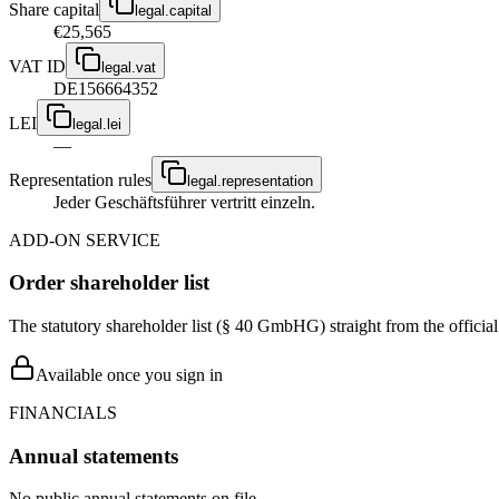
Share capital
legal.capital
€25,565
VAT ID
legal.vat
DE156664352
LEI
legal.lei
—
Representation rules
legal.representation
Jeder Geschäftsführer vertritt einzeln.
ADD-ON SERVICE
Order shareholder list
The statutory shareholder list (§ 40 GmbHG) straight from the officia
Available once you sign in
FINANCIALS
Annual statements
No public annual statements on file.