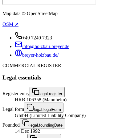
Map data © OpenStreetMap
OSM ↗
+49 7249 7323
info@holzbau-breyer.de
breyer-holzbau.de/
COMMERCIAL REGISTER
Legal essentials
Register entry
legal.register
HRB 106358 (Mannheim)
Legal form
legal.legalForm
GmbH (Limited Liability Company)
Founded
legal.foundingDate
14 Dec 1992