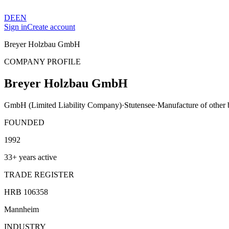
DE
EN
Sign in
Create account
Breyer Holzbau GmbH
COMPANY PROFILE
Breyer Holzbau GmbH
GmbH (Limited Liability Company)
·
Stutensee
·
Manufacture of other b
FOUNDED
1992
33+ years active
TRADE REGISTER
HRB 106358
Mannheim
INDUSTRY