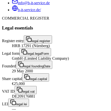
info@b-it-service.de
b-it-service.de/
COMMERCIAL REGISTER
Legal essentials
Register entry
legal.register
HRB 17291 (Nürnberg)
Legal form
legal.legalForm
GmbH (Limited Liability Company)
Founded
legal.foundingDate
29 May 2000
Share capital
legal.capital
€25,000
VAT ID
legal.vat
DE209176881
LEI
legal.lei
—