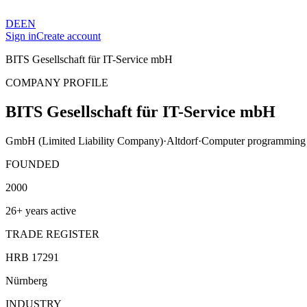
DE
EN
Sign in
Create account
BITS Gesellschaft für IT-Service mbH
COMPANY PROFILE
BITS Gesellschaft für IT-Service mbH
GmbH (Limited Liability Company)
·
Altdorf
·
Computer programming a
FOUNDED
2000
26+ years active
TRADE REGISTER
HRB 17291
Nürnberg
INDUSTRY