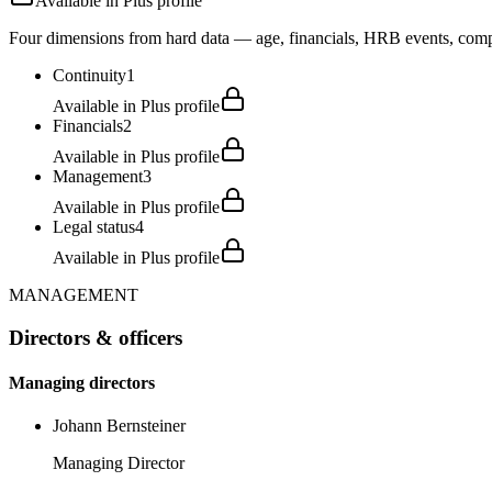
Available in Plus profile
Four dimensions from hard data — age, financials, HRB events, compli
Continuity
1
Available in Plus profile
Financials
2
Available in Plus profile
Management
3
Available in Plus profile
Legal status
4
Available in Plus profile
MANAGEMENT
Directors & officers
Managing directors
Johann Bernsteiner
Managing Director