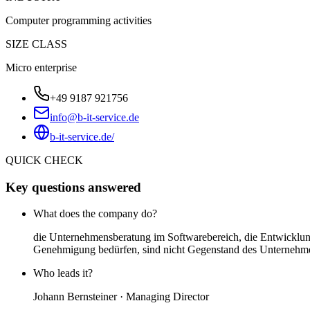
Computer programming activities
SIZE CLASS
Micro enterprise
+49 9187 921756
info@b-it-service.de
b-it-service.de/
QUICK CHECK
Key questions answered
What does the company do?
die Unternehmensberatung im Softwarebereich, die Entwicklun
Genehmigung bedürfen, sind nicht Gegenstand des Unternehm
Who leads it?
Johann Bernsteiner · Managing Director