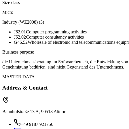
Size class
Micro
Industry (WZ2008)
(
3
)
J62.01
Computer programming activities
J62.02
Computer consultancy activities
G46.52
Wholesale of electronic and telecommunications equipm
Business purpose
die Unternehmensberatung im Softwarebereich, die Entwicklung von 
Genehmigung bedürfen, sind nicht Gegenstand des Unternehmens.
MASTER DATA
Address & Contact
Bahnhofstraße 13 A, 90518 Altdorf
+49 9187 921756