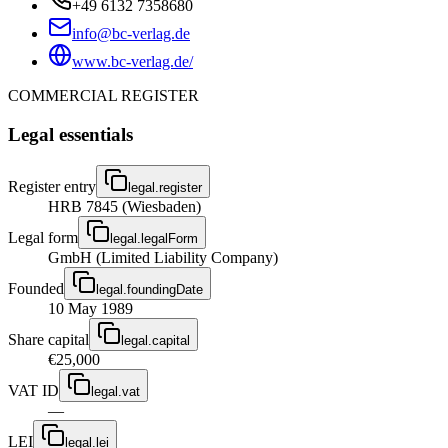
+49 6132 7358680
info@bc-verlag.de
www.bc-verlag.de/
COMMERCIAL REGISTER
Legal essentials
Register entry
legal.register
HRB 7845 (Wiesbaden)
Legal form
legal.legalForm
GmbH (Limited Liability Company)
Founded
legal.foundingDate
10 May 1989
Share capital
legal.capital
€25,000
VAT ID
legal.vat
—
LEI
legal.lei