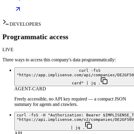
DEVELOPERS
Programmatic access
LIVE
Three ways to access this company's data programmatically:
curl -fsS
"https://app.implisense.com/api/companies/DE2GF50
card" | jq .
AGENT-CARD
Freely accessible, no API key required — a compact JSON
summary for agents and crawlers.
curl -fsS -H "Authorization: Bearer $IMPLISENSE_T
"https://api.implisense.com/v2/companies/DE2GF50V
| jq .
API