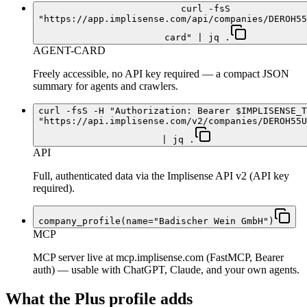
curl -fsS
"https://app.implisense.com/api/companies/DEROH55
card" | jq .
AGENT-CARD
Freely accessible, no API key required — a compact JSON
summary for agents and crawlers.
curl -fsS -H "Authorization: Bearer $IMPLISENSE_T
"https://api.implisense.com/v2/companies/DEROH55U
| jq .
API
Full, authenticated data via the Implisense API v2 (API key
required).
company_profile(name="Badischer Wein GmbH")
MCP
MCP server live at mcp.implisense.com (FastMCP, Bearer
auth) — usable with ChatGPT, Claude, and your own agents.
What the Plus profile adds