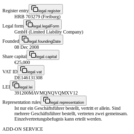
Register entry
legal.register
HRB 703279 (Freiburg)
Legal form
legal.legalForm
GmbH (Limited Liability Company)
Founded
legal.foundingDate
08 Dec 2008
Share capital
legal.capital
€25,000
VAT ID
legal.vat
DE146131308
LEI
legal.lei
391200MAVMQNQVQMXV12
Representation rules
legal.representation
Ist nur ein Geschäftsführer bestellt, vertritt er allein. Sind
mehrere Geschäftsführer bestellt, vertreten zwei gemeinsam.
Einzelvertretungsbefugnis kann erteilt werden.
ADD-ON SERVICE